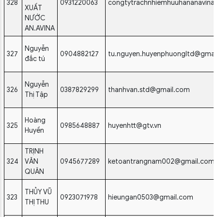
328
0931220063
congtytrachnhiemhuuhananavina
XUẤT
NƯỚC
AN.AVINA
Nguyễn
327
0904882127
tu.nguyen.huyenphuongltd@gmai
đắc tú
Nguyễn
326
0387829299
thanhvan.std@gmail.com
Thị Tập
Hoàng
325
0985648887
huyenhtt@gtv.vn
Huyền
TRỊNH
324
VĂN
0945677289
ketoantrangnam002@gmail.com
QUÂN
THỦY VŨ
323
0923071978
hieungan0503@gmail.com
THỊ THU