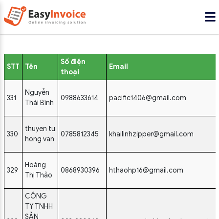
Số điện
STT
Tên
Email
thoại
Nguyễn
331
0988633614
pacific1406@gmail.com
Thái Bình
thuyen tu
330
0785812345
khailinhzipper@gmail.com
hong van
Hoàng
329
0868930396
hthaohp16@gmail.com
Thị Thảo
CÔNG
TY TNHH
SẢN