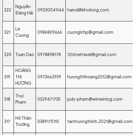
Nguyễn
322
09030041144
haind@khoilong.com
Đăng Hải
Le
321
0986809666
cuonglchp@gmail.com
Cuong
320
Tuan Dao
0978898178
12timetravel@gmail.com
HOÀNG
319
THỊ
0973662939
huongthihoang2012@gmail.com
HƯƠNG
Truc
318
0329471735
judy-pham@winwinlog.com
Pham
Hồ Thân
317
0389175110
tantruongthinh.2021@gmail.com
Trường