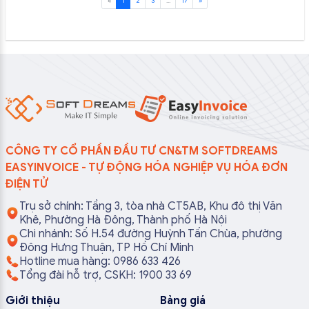
«
1
2
3
...
17
»
CÔNG TY CỔ PHẦN ĐẦU TƯ CN&TM SOFTDREAMS
EASYINVOICE - TỰ ĐỘNG HÓA NGHIỆP VỤ HÓA ĐƠN
ĐIỆN TỬ
Trụ sở chính: Tầng 3, tòa nhà CT5AB, Khu đô thị Văn
Khê, Phường Hà Đông, Thành phố Hà Nội
Chi nhánh: Số H.54 đường Huỳnh Tấn Chùa, phường
Đông Hưng Thuận, TP Hồ Chí Minh
Hotline mua hàng: 0986 633 426
Tổng đài hỗ trợ, CSKH: 1900 33 69
Giới thiệu
Bảng giá