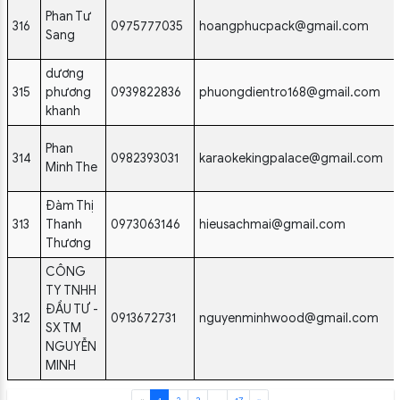
Phan Tư
316
0975777035
hoangphucpack@gmail.com
Sang
dương
315
phương
0939822836
phuongdientro168@gmail.com
khanh
Phan
314
0982393031
karaokekingpalace@gmail.com
Minh The
Đàm Thị
313
Thanh
0973063146
hieusachmai@gmail.com
Thương
CÔNG
TY TNHH
ĐẦU TƯ -
312
0913672731
nguyenminhwood@gmail.com
SX TM
NGUYỄN
MINH