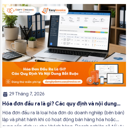
bài viết này, hóa đơn điện tử EasyInvoice sẽ chia sẻ 13
trường hợp hóa đơn điện tử không cần […]
29 Tháng 7, 2026
Hóa đơn đầu ra là gì? Các quy định và nội dung
bắt buộc mới nhất
Hóa đơn đầu ra là loại hóa đơn do doanh nghiệp (bên bán)
lập và phát hành khi có hoạt động bán hàng hóa hoặc
cung cấp dịch vụ cho khách hàng. Doanh nghiệp sẽ tối ưu