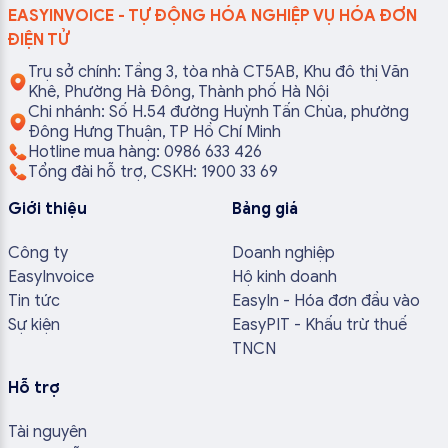
EASYINVOICE - TỰ ĐỘNG HÓA NGHIỆP VỤ HÓA ĐƠN
ĐIỆN TỬ
Trụ sở chính: Tầng 3, tòa nhà CT5AB, Khu đô thị Văn
Khê, Phường Hà Đông, Thành phố Hà Nội
Chi nhánh: Số H.54 đường Huỳnh Tấn Chùa, phường
Đông Hưng Thuận, TP Hồ Chí Minh
Hotline mua hàng: 0986 633 426
Tổng đài hỗ trợ, CSKH: 1900 33 69
Giới thiệu
Bảng giá
Công ty
Doanh nghiệp
EasyInvoice
Hộ kinh doanh
Tin tức
EasyIn - Hóa đơn đầu vào
Sự kiện
EasyPIT - Khấu trừ thuế
TNCN
Hỗ trợ
Tài nguyên