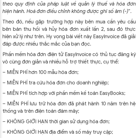
theo quy định của pháp luật về quản lý thuế và hóa đơn
hiện hành. Hoá đơn điều chỉnh không được ghi số âm (-)
”.
Theo đó, nếu gặp trường hợp này bên mua cần yêu cầu
bên bán thu hồi và hủy hóa đơn xuất lần 2, sau đó thực
hiện xử lý như trên. Hy vọng bài viết này EasyInvoice đã giải
đáp được nhiều thắc mắc của bạn đọc.
Phần mềm hóa đơn điện tử EasyInvoice có thủ tục đăng ký
vô cùng đơn giản và nhiều hỗ trợ thiết thực, cụ thể:
– MIỄN PHÍ hơn 100 mẫu hóa đơn;
– MIỄN PHÍ tra cứu hóa đơn cho doanh nghiệp;
– MIỄN PHÍ tích hợp với phần mềm kế toán EasyBooks;
– MIỄN PHÍ lưu trữ hóa đơn đã phát hành 10 năm trên hệ
thống và trên điện toán đám mây;
– KHÔNG GIỚI HẠN thời gian sử dụng hóa đơn;
– KHÔNG GIỚI HẠN địa điểm và số máy truy cập;