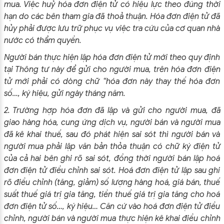
mua. Việc huỷ hóa đơn điện tử có hiệu lực theo đúng thời
hạn do các bên tham gia đã thoả thuận. Hóa đơn điện tử đã
hủy phải được lưu trữ phục vụ việc tra cứu của cơ quan nhà
nước có thẩm quyền.
Người bán thực hiện lập hóa đơn điện tử mới theo quy định
tại Thông tư này để gửi cho người mua, trên hóa đơn điện
tử mới phải có dòng chữ “hóa đơn này thay thế hóa đơn
số…, ký hiệu, gửi ngày tháng năm.
2. Trường hợp hóa đơn đã lập và gửi cho người mua, đã
giao hàng hóa, cung ứng dịch vụ, người bán và người mua
đã kê khai thuế, sau đó phát hiện sai sót thì người bán và
người mua phải lập văn bản thỏa thuận có chữ ký điện tử
của cả hai bên ghi rõ sai sót, đồng thời người bán lập hoá
đơn điện tử điều chỉnh sai sót. Hoá đơn điện tử lập sau ghi
rõ điều chỉnh (tăng, giảm) số lượng hàng hoá, giá bán, thuế
suất thuế giá trị gia tăng, tiền thuế giá trị gia tăng cho hoá
đơn điện tử số…, ký hiệu… Căn cứ vào hoá đơn điện tử điều
chỉnh, người bán và người mua thực hiện kê khai điều chỉnh