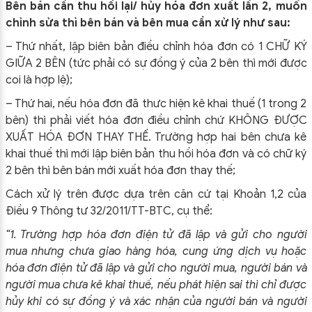
Bên bán cần thu hồi lại/ hủy hóa đơn xuất lần 2, muốn
chỉnh sửa thì bên bán và bên mua cần xử lý như sau:
– Thứ nhất, lập biên bản điều chỉnh hóa đơn có 1 CHỮ KÝ
GIỮA 2 BÊN (tức phải có sự đồng ý của 2 bên thì mới được
coi là hợp lệ);
– Thứ hai, nếu hóa đơn đã thưc hiện kê khai thuế (1 trong 2
bên) thì phải viết hóa đơn điều chỉnh chứ KHÔNG ĐƯỢC
XUẤT HÓA ĐƠN THAY THẾ. Trường hợp hai bên chưa kê
khai thuế thì mới lập biên bản thu hồi hóa đơn và có chữ ký
2 bên thì bên bán mới xuất hóa đơn thay thế;
Cách xử lý trên được dựa trên căn cứ tại Khoản 1,2 của
Điều 9 Thông tư 32/2011/TT-BTC, cụ thể:
“1. Trường hợp hóa đơn điện tử đã lập và gửi cho người
mua nhưng chưa giao hàng hóa, cung ứng dịch vụ hoặc
hóa đơn điện tử đã lập và gửi cho người mua, người bán và
người mua chưa kê khai thuế, nếu phát hiện sai thì chỉ được
hủy khi có sự đồng ý và xác nhận của người bán và người