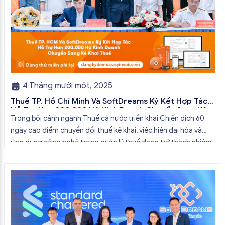
4 Tháng mười một, 2025
Thuế TP. Hồ Chí Minh Và SoftDreams Ký Kết Hợp Tác
Hỗ Trợ Hơn 200.000 Hộ Kinh Doanh Chuyển Sang Kê
Trong bối cảnh ngành Thuế cả nước triển khai Chiến dịch 60
Khai Thuế
ngày cao điểm chuyển đổi thuế kê khai, việc hiện đại hóa và
ứng dụng công nghệ trong quản lý thuế đang trở thành nhiệm
vụ trọng tâm của toàn ngành, đặc biệt tại TP. Hồ Chí Minh.
Nhằm đẩy nhanh quá trình […]