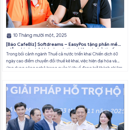
10 Tháng mười một, 2025
[Báo CafeBiz] Softdreams – EasyPos tặng phần mềm
miễn phí cho hộ kinh doanh thực hiện xóa bỏ thuế
Trong bối cảnh ngành Thuế cả nước triển khai Chiến dịch 60
khoán
ngày cao điểm chuyển đổi thuế kê khai, việc hiện đại hóa và
ứng dụng công nghệ trong quản lý thuế đang trở thành nhiệm
vụ trọng tâm của toàn ngành, đặc biệt tại TP. Hồ Chí Minh.
Ngày 03/11/2025, Thuế TP. Hồ […]