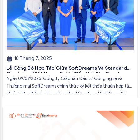
18 Tháng 7, 2025
Lễ Công Bố Hợp Tác Giữa SoftDreams Và Standard
Chartered Việt Nam – Bước Tiến Mới Cho Doanh
Ngày 09/07/2025, Công ty Cổ phần Đầu tư Công nghệ và
Nghiệp Số
Thương mại SoftDreams chính thức ký kết thỏa thuận hợp tác
chiến lược với Ngân hàng Standard Chartered Việt Nam. Sự
kiện không chỉ đánh dấu một cột mốc quan trọng trong hành
trình phát triển của cả hai đơn vị mà còn mở […]