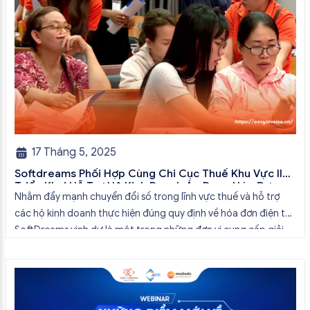
17 Tháng 5, 2025
Softdreams Phối Hợp Cùng Chi Cục Thuế Khu Vực II
Triển Khai Hỗ Trợ Hộ Kinh Doanh Áp Dụng Hóa Đơn
Nhằm đẩy mạnh chuyển đổi số trong lĩnh vực thuế và hỗ trợ
Điện Tử Khởi Tạo Từ Máy Tính Tiền
các hộ kinh doanh thực hiện đúng quy định về hóa đơn điện tử,
SoftDreams vinh dự là một trong những đơn vị cung cấp giải
pháp phần mềm được Chi cục Thuế Khu vực II ký thỏa thuận
hợp tác triển […]