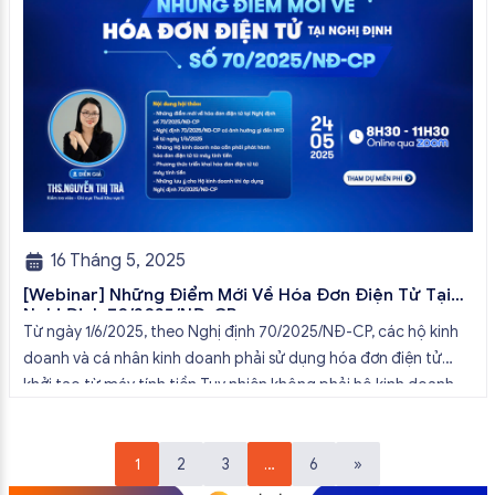
16 Tháng 5, 2025
[Webinar] Những Điểm Mới Về Hóa Đơn Điện Tử Tại
Nghị Định 70/2025/NĐ-CP
Từ ngày 1/6/2025, theo Nghị định 70/2025/NĐ-CP, các hộ kinh
doanh và cá nhân kinh doanh phải sử dụng hóa đơn điện tử
khởi tạo từ máy tính tiền.Tuy nhiên không phải hộ kinh doanh
nào cũng hiểu rõ quy định và chủ động triển khai kịp thời. Nhằm
giúp Quý Hộ Kinh Doanh nắm […]
1
2
3
…
6
»