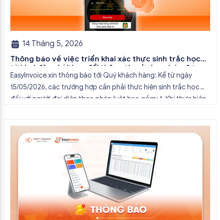
14 Tháng 5, 2026
Thông báo về việc triển khai xác thực sinh trắc học
tờ khai đăng ký/thay đổi thông tin sử dụng hóa đơn
EasyInvoice xin thông báo tới Quý khách hàng: Kể từ ngày
điện tử của Cục Thuế
15/05/2026, các trường hợp cần phải thực hiện sinh trắc học
đối với người đại diện theo pháp luật bao gồm: 1. Khi thực hiện
đăng ký mới sử dụng hóa đơn điên tử 2. Khi thực hiện thay đổi
thông tin đăng ký […]