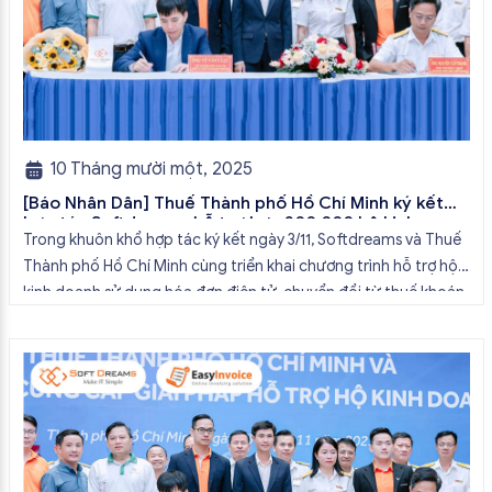
10 Tháng mười một, 2025
[Báo Nhân Dân] Thuế Thành phố Hồ Chí Minh ký kết
hợp tác Softdreams hỗ trợ hơn 200.000 hộ kinh
Trong khuôn khổ hợp tác ký kết ngày 3/11, Softdreams và Thuế
doanh chuyển từ thuế khoán sang kê khai
Thành phố Hồ Chí Minh cùng triển khai chương trình hỗ trợ hộ
kinh doanh sử dụng hóa đơn điện tử, chuyển đổi từ thuế khoán
sang kê khai, góp phần hiện đại hóa công tác quản lý thuế và
nâng cao hiệu […]