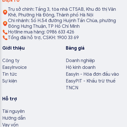
ĐIỆN TỬ
Trụ sở chính: Tầng 3, tòa nhà CT5AB, Khu đô thị Văn
Khê, Phường Hà Đông, Thành phố Hà Nội
Chi nhánh: Số H.54 đường Huỳnh Tấn Chùa, phường
Đông Hưng Thuận, TP Hồ Chí Minh
Hotline mua hàng: 0986 633 426
Tổng đài hỗ trợ, CSKH: 1900 33 69
Giới thiệu
Bảng giá
Công ty
Doanh nghiệp
EasyInvoice
Hộ kinh doanh
Tin tức
EasyIn - Hóa đơn đầu vào
Sự kiện
EasyPIT - Khấu trừ thuế
TNCN
Hỗ trợ
Tài nguyên
Hướng dẫn
Vay vốn