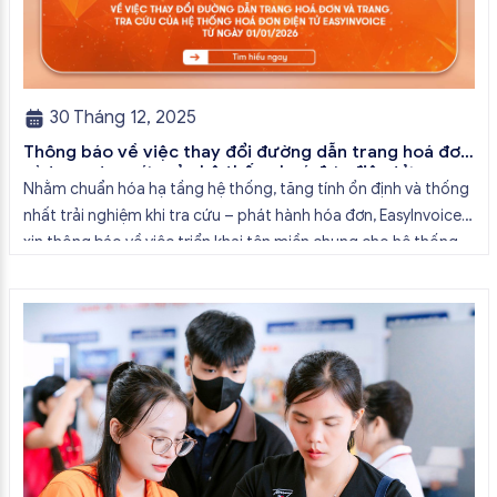
30 Tháng 12, 2025
Thông báo về việc thay đổi đường dẫn trang hoá đơn
và trang tra cứu của hệ thống hoá đơn điện tử
Nhằm chuẩn hóa hạ tầng hệ thống, tăng tính ổn định và thống
EasyInvoice từ ngày 01/01/2026
nhất trải nghiệm khi tra cứu – phát hành hóa đơn, EasyInvoice
xin thông báo về việc triển khai tên miền chung cho hệ thống
hóa đơn điện tử. 1. Thời gian áp dụng Từ ngày 01/01/2026,
EasyInvoice chính thức áp dụng […]