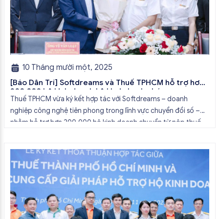
10 Tháng mười một, 2025
[Báo Dân Trí] Softdreams và Thuế TPHCM hỗ trợ hơn
200.000 hộ kinh doanh kê khai nhanh chóng
Thuế TPHCM vừa ký kết hợp tác với Softdreams – doanh
nghiệp công nghệ tiên phong trong lĩnh vực chuyển đổi số –
nhằm hỗ trợ hơn 200.000 hộ kinh doanh chuyển từ nộp thuế
khoán sang kê khai thuế, phù hợp với đề án mới của Bộ Tài
Chính. Ngày 3/11, Thuế TPHCM đã […]