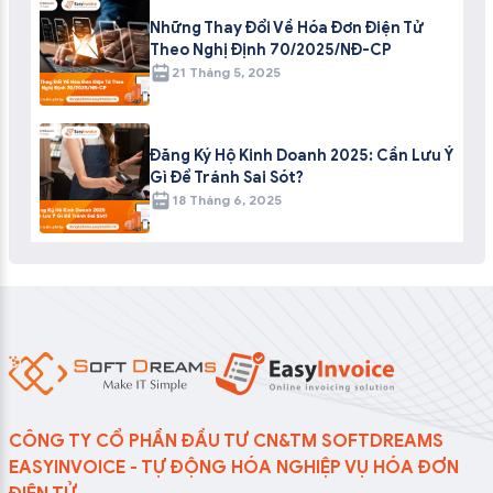
Những Thay Đổi Về Hóa Đơn Điện Tử
Theo Nghị Định 70/2025/NĐ-CP
21 Tháng 5, 2025
Đăng Ký Hộ Kinh Doanh 2025: Cần Lưu Ý
Gì Để Tránh Sai Sót?
18 Tháng 6, 2025
CÔNG TY CỔ PHẦN ĐẦU TƯ CN&TM SOFTDREAMS
EASYINVOICE - TỰ ĐỘNG HÓA NGHIỆP VỤ HÓA ĐƠN