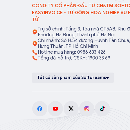
CÔNG TY CỔ PHẦN ĐẦU TƯ CN&TM SOFT
EASYINVOICE - TỰ ĐỘNG HÓA NGHIỆP VỤ 
TỬ
Trụ sở chính: Tầng 3, tòa nhà CT5AB, Khu đ
Phường Hà Đông, Thành phố Hà Nội
Chi nhánh: Số H.54 đường Huỳnh Tấn Chù
Hưng Thuận, TP Hồ Chí Minh
Hotline mua hàng: 0986 633 426
Tổng đài hỗ trợ, CSKH: 1900 33 69
Tất cả sản phẩm của Softdreams