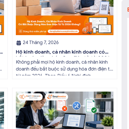
24 Tháng 7, 2026
ội
Hộ kinh doanh, cá nhân kinh doanh có
bắt buộc dùng hóa đơn điện tử từ 2026
Không phải mọi hộ kinh doanh, cá nhân kinh
không?
ạt
doanh đều bắt buộc sử dụng hóa đơn điện tử
từ năm 2026. Theo Điều 6 Nghị định
y
254/2026/NĐ-CP (có hiệu lực từ ngày
01/7/2026), quy định này chỉ áp dụng với một
số đối tượng nhất định, chủ yếu căn cứ vào
doanh thu từ […]