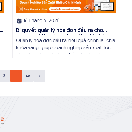
16 Tháng 6, 2026
Bí quyết quản lý hóa đơn đầu ra cho
doanh nghiệp sản xuất nhiều chi nhánh
Quản lý hóa đơn đầu ra hiệu quả chính là “chìa
ỏi
khóa vàng” giúp doanh nghiệp sản xuất tối ưu
chi phí, minh bạch dòng tiền và vững vàng
trước mọi kỳ thanh tra thuế. Đầu tư vào giải
pháp hóa đơn điện tử EasyInvoice sẽ giúp
doanh nghiệp chuẩn hóa quy trình vận hành
3
…
46
»
[…]