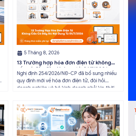
5 Tháng 8, 2026
13 Trường hợp hóa đơn điện tử không
cần có đầy đủ nội dung từ 01/7/2026
Nghị định 254/2026/NĐ-CP đã bổ sung nhiều
quy định mới về hóa đơn điện tử, đòi hỏi
doanh nghiệp và hộ kinh doanh phải kịp thời
nh
cập nhật để thực hiện đúng quy định. Trong
g
bài viết này, hóa đơn điện tử EasyInvoice sẽ
chia sẻ 13 trường hợp hóa đơn điện tử không
cần […]