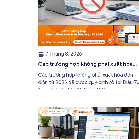
7 Tháng 8, 2026
Các trường hợp không phải xuất hóa
đơn điện tử 2026
Các trường hợp không phải xuất hóa đơn
điện tử 2026 đã được quy định rõ tại Điều 7
Nghị định 254/2026/NĐ-CP. Việc nắm rõ các
trường hợp này sẽ giúp doanh nghiệp, hộ ki
doanh và cá nhân kinh doanh thực hiện đún
quy định, tránh lập hóa đơn không cần thiết
hoặc áp […]