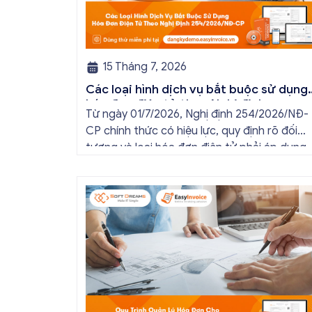
15 Tháng 7, 2026
Các loại hình dịch vụ bắt buộc sử dụng
hóa đơn điện tử theo Nghị định
Từ ngày 01/7/2026, Nghị định 254/2026/NĐ-
254/2026/NĐ-CP
CP chính thức có hiệu lực, quy định rõ đối
tượng và loại hóa đơn điện tử phải áp dụng
đối với từng lĩnh vực kinh doanh. Vậy những
loại hình dịch vụ bắt buộc sử dụng hóa đơn
điện tử? Hãy cùng hóa đơn điện tử
EasyInvoice tìm hiểu […]