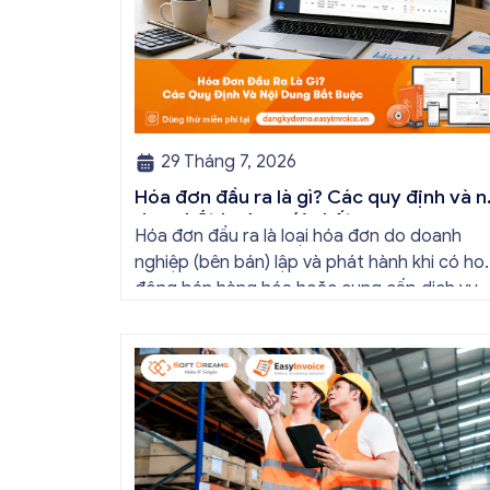
29 Tháng 7, 2026
Hóa đơn đầu ra là gì? Các quy định và n
dung bắt buộc mới nhất
Hóa đơn đầu ra là loại hóa đơn do doanh
nghiệp (bên bán) lập và phát hành khi có ho
động bán hàng hóa hoặc cung cấp dịch vụ
cho khách hàng. Doanh nghiệp sẽ tối ưu qu
trình vận hành và tránh được những án phạt
hành chính không đáng có nếu nắm rõ […]