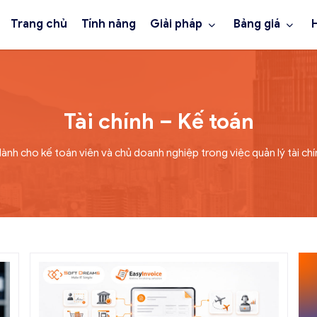
Trang chủ
Tính năng
Giải pháp
Bảng giá
Tài chính – Kế toán
ành cho kế toán viên và chủ doanh nghiệp trong việc quản lý tài chín