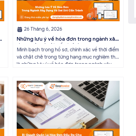
26 Tháng 6, 2026
Những lưu ý về hóa đơn trong ngành xây
dựng và sai sót cần tránh
Minh bạch trong hồ sơ, chính xác về thời điểm
và chặt chẽ trong từng hạng mục nghiệm thu
là những lưu ý về hóa đơn trong ngành xây
dựng mà kế toán cần nắm được. Sự hỗ trợ từ
giải pháp hóa đơn điện tử EasyInvoice sẽ giúp
doanh nghiệp tự động hóa quy […]