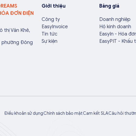
DREAMS
Giới thiệu
Bảng giá
HÓA ĐƠN ĐIỆN
Công ty
Doanh nghiệp
EasyInvoice
Hộ kinh doanh
ô thị Văn Khê,
Tin tức
EasyIn - Hóa đơ
Sự kiện
EasyPIT - Khấu 
a, phường Đông
Điều khoản sử dụng
Chính sách bảo mật
Cam kết SLA
Câu hỏi thườ