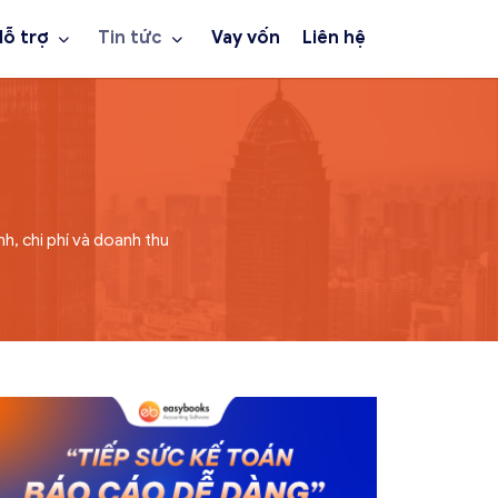
Hỗ trợ
Tin tức
Vay vốn
Liên hệ
h, chi phí và doanh thu