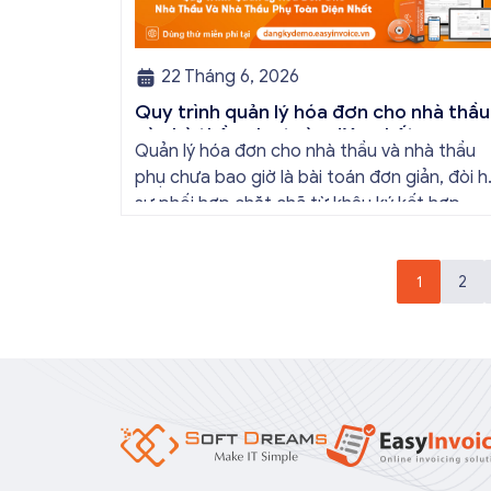
22 Tháng 6, 2026
Quy trình quản lý hóa đơn cho nhà thầu
và nhà thầu phụ toàn diện nhất
Quản lý hóa đơn cho nhà thầu và nhà thầu
phụ chưa bao giờ là bài toán đơn giản, đòi h
sự phối hợp chặt chẽ từ khâu ký kết hợp
đồng cho đến lúc nghiệm thu thực tế. Việc
chủ động chuẩn hóa quy trình kết hợp cùng
giải pháp hóa đơn điện tử […]
1
2