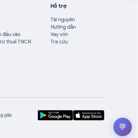
Hỗ trợ
Tài nguyên
Hướng dẫn
n đầu vào
Vay vốn
trừ thuế TNCN
Tra cứu
ng gặp
💬