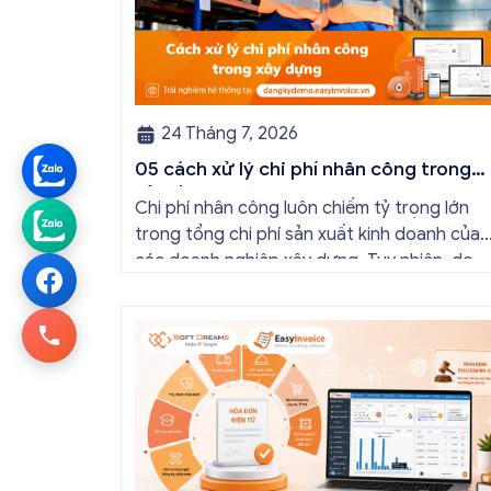
24 Tháng 7, 2026
05 cách xử lý chi phí nhân công trong
xây dựng
Chi phí nhân công luôn chiếm tỷ trọng lớn
trong tổng chi phí sản xuất kinh doanh của
các doanh nghiệp xây dựng. Tuy nhiên, do
tính chất đặc thù lao động thời vụ, không ổ
định, đây cũng là khoản chi phí dễ bị cơ qua
thuế soi xét và loại trừ nhất khi […]