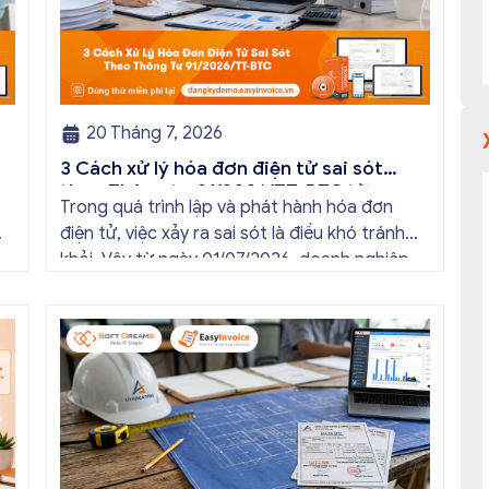
20 Tháng 7, 2026
3 Cách xử lý hóa đơn điện tử sai sót
theo Thông tư 91/2026/TT-BTC từ
Trong quá trình lập và phát hành hóa đơn
01/7/2026
điện tử, việc xảy ra sai sót là điều khó tránh
khỏi. Vậy từ ngày 01/07/2026, doanh nghiệp
n
cần xử lý hóa đơn điện tử sai sót như thế nào
n
theo Thông tư 91/2026/TT-BTC? Hãy cùng
hóa đơn điện tử EasyInvoice tìm hiểu 03 cách
xử […]